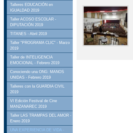
Talleres EDUCACIÓN en
IGUALDAD 2019
Taller ACOSO ESCOLAR -
DIPUTACIÓN 2019
TITANES - Abril 2019
Taller "PROGRAMA CLIC" - Marzo
2019
Taller de INTELIGENCIA
EMOCIONAL - Febrero 2019
Conociendo una ONG: MANOS
UNIDAS - Febrero 2019
Talleres con la GUARDIA CIVIL
2019
VI Edición Festival de Cine
MANZANAREC 2019
Taller LAS TRAMPAS DEL AMOR -
Enero 2019
UNA EXPERIENCIA DE VIDA -