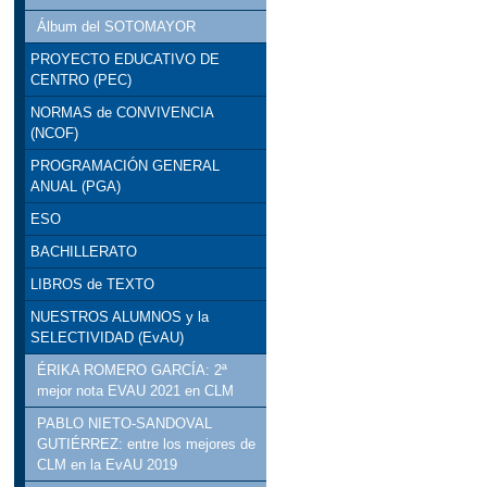
Álbum del SOTOMAYOR
PROYECTO EDUCATIVO DE
CENTRO (PEC)
NORMAS de CONVIVENCIA
(NCOF)
PROGRAMACIÓN GENERAL
ANUAL (PGA)
ESO
BACHILLERATO
LIBROS de TEXTO
NUESTROS ALUMNOS y la
SELECTIVIDAD (EvAU)
ÉRIKA ROMERO GARCÍA: 2ª
mejor nota EVAU 2021 en CLM
PABLO NIETO-SANDOVAL
GUTIÉRREZ: entre los mejores de
CLM en la EvAU 2019