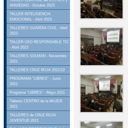
ANSIEDAD - Octubre 2023
TALLER INTELIGENCIA
EMOCIONAL - Abril 2023
TALLERES GUARDIA CIVIL - Abril
2023
TALLER USO RESPONSABLE TIC
- Abril 2023
TALLERES SOLMAN - Noviembre
2021
TALLERES CRUZ ROJA 2021/22
PROGRAMA "LIBRES" - Junio
2021
Programa "LIBRES" - Mayo 2021
Talleres CENTRO de la MUJER
2021
TALLERES de CRUZ ROJA
JUVENTUD 2021