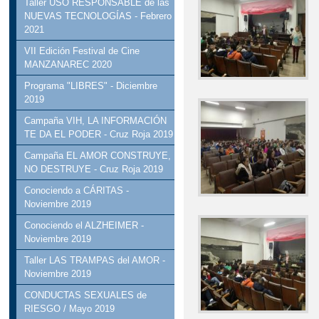
Taller USO RESPONSABLE de las
NUEVAS TECNOLOGÍAS - Febrero
2021
VII Edición Festival de Cine
MANZANAREC 2020
Programa "LIBRES" - Diciembre
2019
Campaña VIH, LA INFORMACIÓN
TE DA EL PODER - Cruz Roja 2019
Campaña EL AMOR CONSTRUYE,
NO DESTRUYE - Cruz Roja 2019
Conociendo a CÁRITAS -
Noviembre 2019
Conociendo el ALZHEIMER -
Noviembre 2019
Taller LAS TRAMPAS del AMOR -
Noviembre 2019
CONDUCTAS SEXUALES de
RIESGO / Mayo 2019