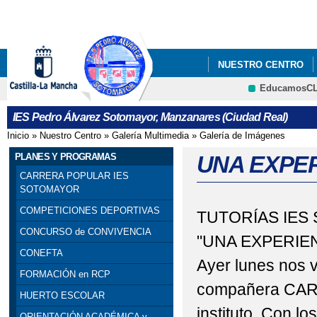
Pa
co
pri
NUESTRO CENTRO
EducamosC
INFÓRMATE
IES Pedro Álvarez Sotomayor, Manzanares (Ciudad Real)
Inicio
»
Nuestro Centro
»
Galería Multimedia
»
Galería de Imágenes
Se encuentra usted aquí
PLANES Y PROGRAMAS
UNA EXPERI
CARRERA POPULAR IES
SOTOMAYOR
COMPETICIONES DEPORTIVAS
TUTORÍAS IES
CONCURSO de CONVIVENCIA
"UNA EXPERIEN
CONEFTA
Ayer lunes nos
FORMACIÓN en RCP
compañera CAR
HUERTO ESCOLAR
instituto. Con lo
ORIENTACIÓN ACADÉMICA y