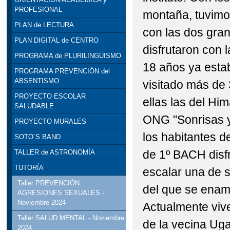
PROFESIONAL
montaña, tuvimos
PLAN de LECTURA
con las dos gra
PLAN DIGITAL de CENTRO
disfrutaron con 
PROGRAMA de PLURILINGÜISMO
18 años ya estab
PROGRAMA PREVENCIÓN del
ABSENTISMO
visitado más de
PROYECTO ESCOLAR
ellas las del Hi
SALUDABLE
ONG "Sonrisas y
PROYECTO MURALES
los habitantes d
SOTO´S BAND
de 1º BACH disfr
TALLER de ASTRONOMÍA
TUTORÍA
escalar una de s
Taller PREVENCIÓN
del que se enamo
AGRESIONES SEXUALES -
Noviembre 2024
Actualmente viv
Taller SALUD MENTAL - Noviembre
de la vecina Uga
2024