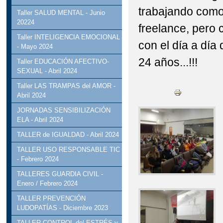
trabajando como 
Taller SALUD MENTAL - Junio
20224
freelance, pero 
Taller INTELIGENCIA EMOCIONAL
con el día a día 
- Mayo 2024
24 años...!!!
Taller EDUCACIÓN AFECTIVO-
SEXUAL - Abril 2024
Taller LAS TRAMPAS del AMOR -
Abril 2024
JORNADAS SENSIBILIZACIÓN
ELA - Abril 2024
TALLER de IGUALDAD - Abril 2024
TALLER USO RESPONSABLE TIC
- Febrero 2024
TALLERES GUARDIA CIVIL -
Enero / Febrero 2024
TALLER PREVENCIÓN
LUDOPATÍAS - Diciembre 2023
TALLER CONTROL del ESTRÉS y