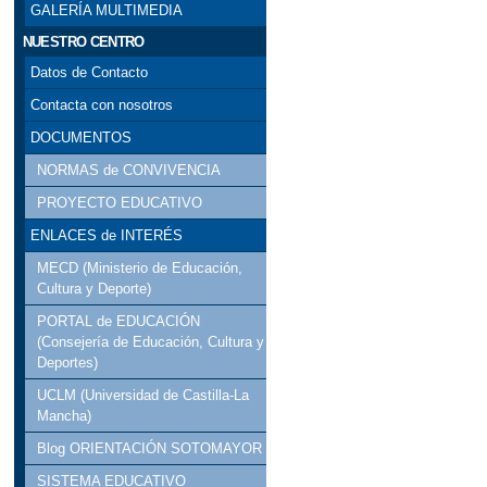
GALERÍA MULTIMEDIA
NUESTRO CENTRO
Datos de Contacto
Contacta con nosotros
DOCUMENTOS
NORMAS de CONVIVENCIA
PROYECTO EDUCATIVO
ENLACES de INTERÉS
MECD (Ministerio de Educación,
Cultura y Deporte)
PORTAL de EDUCACIÓN
(Consejería de Educación, Cultura y
Deportes)
UCLM (Universidad de Castilla-La
Mancha)
Blog ORIENTACIÓN SOTOMAYOR
SISTEMA EDUCATIVO