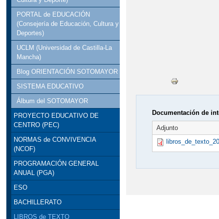
PORTAL de EDUCACIÓN
(Consejería de Educación, Cultura y
Deportes)
UCLM (Universidad de Castilla-La
Mancha)
Blog ORIENTACIÓN SOTOMAYOR
SISTEMA EDUCATIVO
Álbum del SOTOMAYOR
Documentación de int
PROYECTO EDUCATIVO DE
CENTRO (PEC)
Adjunto
NORMAS de CONVIVENCIA
libros_de_texto_2
(NCOF)
PROGRAMACIÓN GENERAL
ANUAL (PGA)
ESO
BACHILLERATO
LIBROS de TEXTO