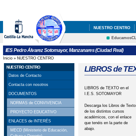
Pa
co
pri
NUESTRO CENTRO
EducamosC
INFÓRMATE
IES Pedro Álvarez Sotomayor, Manzanares (Ciudad Real)
Inicio
»
NUESTRO CENTRO
Se encuentra usted aquí
LIBROS de TE
NUESTRO CENTRO
Datos de Contacto
Contacta con nosotros
LIBROS de TEXTO en el
I.E.S. SOTOMAYOR
DOCUMENTOS
NORMAS de CONVIVENCIA
Descarga los Libros de Texto
de los distintos cursos
PROYECTO EDUCATIVO
académicos, con el enlace
ENLACES de INTERÉS
que tenéis en la parte de
abajo.
MECD (Ministerio de Educación,
Cultura y Deporte)