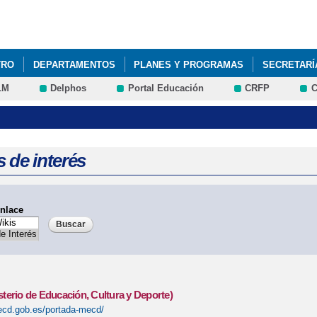
Pasar al
contenido
principal
TRO
DEPARTAMENTOS
PLANES Y PROGRAMAS
SECRETARÍ
LM
Delphos
Portal Educación
CRFP
C
 de interés
nlace
erio de Educación, Cultura y Deporte)
ecd.gob.es/portada-mecd/