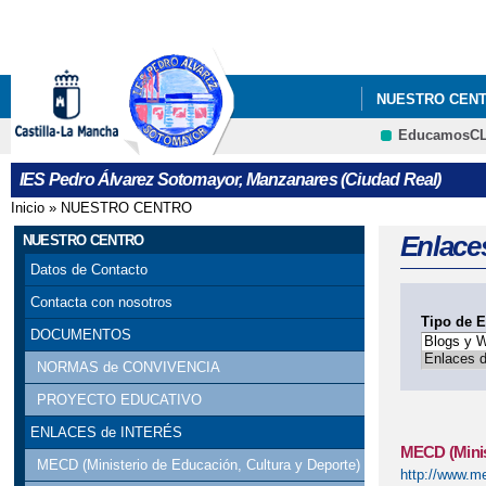
NUESTRO CEN
EducamosC
IES Pedro Álvarez Sotomayor, Manzanares (Ciudad Real)
Inicio
»
NUESTRO CENTRO
Se encuentra usted aquí
Enlaces
NUESTRO CENTRO
Datos de Contacto
Contacta con nosotros
Tipo de E
DOCUMENTOS
NORMAS de CONVIVENCIA
PROYECTO EDUCATIVO
ENLACES de INTERÉS
MECD (Minist
MECD (Ministerio de Educación, Cultura y Deporte)
http://www.m