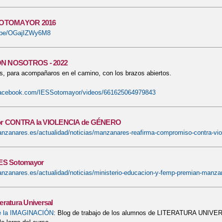
 SOTOMAYOR 2016
u.be/OGajIZWy6M8
N NOSOTROS - 2022
, para acompañaros en el camino, con los brazos abiertos.
facebook.com/IESSotomayor/videos/661625064979843
or CONTRA la VIOLENCIA de GÉNERO
anzanares.es/actualidad/noticias/manzanares-reafirma-compromiso-contra-vio
IES Sotomayor
anzanares.es/actualidad/noticias/ministerio-educacion-y-femp-premian-manz
eratura Universal
 la IMAGINACIÓN
: Blog de trabajo de los alumnos de LITERATURA UNIVERSA