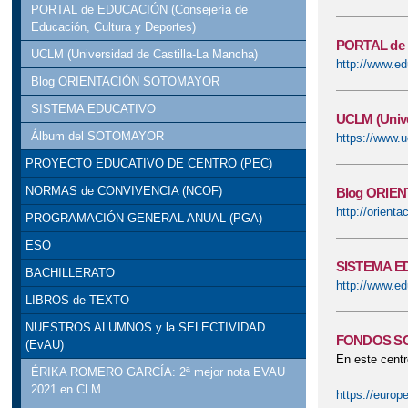
PORTAL de EDUCACIÓN (Consejería de
Educación, Cultura y Deportes)
PORTAL de E
UCLM (Universidad de Castilla-La Mancha)
http://www.e
Blog ORIENTACIÓN SOTOMAYOR
SISTEMA EDUCATIVO
UCLM (Unive
Álbum del SOTOMAYOR
https://www.u
PROYECTO EDUCATIVO DE CENTRO (PEC)
NORMAS de CONVIVENCIA (NCOF)
Blog ORIE
http://orient
PROGRAMACIÓN GENERAL ANUAL (PGA)
ESO
SISTEMA E
BACHILLERATO
http://www.e
LIBROS de TEXTO
NUESTROS ALUMNOS y la SELECTIVIDAD
FONDOS S
(EvAU)
En este centr
ÉRIKA ROMERO GARCÍA: 2ª mejor nota EVAU
2021 en CLM
https://europ