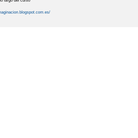
lo largo del curso
maginacion.blogspot.com.es/