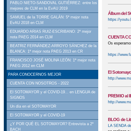
PABLO NIETO-SANDOVAL GUTIÉRREZ: entre los
mejores de CLM en la EvAU 2019
Álbum del
SAMUEL de la TORRE GALÁN: 5ª mejor nota
https://yout
EvAU 2018 en CLM
EDUARDO ARIAS RUIZ-ESCRIBANO: 2ª mejor
CUENTA CO
nota PAEG 2014 en CLM
Os esperamos
BEATRIZ FERNÁNDEZ-ARROYO SÁNCHEZ de la
BLANCA: 1ª mejor nota PAEG 2013 en CR
https://www.
FRANCISCO JOSÉ MOLINA LEÓN: 1ª mejor nota
PAEG 2012 en CLM
El Sotomay
PARA CONOCERNOS MEJOR
http://www.m
CUENTA CON NOSOTROS - 2022
El SOTOMAYOR y el COVID-19... en LENGUA de
PREMIO al 
SIGNOS
http://www.m
Un día en el SOTOMAYOR
El SOTOMAYOR y el COVID-19
BLOG de Lit
¿Y POR QUÉ EL SOTOMAYOR? Entrevista a 2º
LA SENDA de
BACH