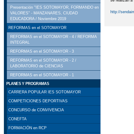
se realizan a 
Presentación "IES SOTOMAYOR, FORMANDO en
http://sendai
VALORES" - MANZANARES, CIUDAD
EDUCADORA / Noviembre 2019
REFORMAS en el SOTOMAYOR
REFORMAS en el SOTOMAYOR - 4 / REFORMA
INTEGRAL
REFORMAS en el SOTOMAYOR - 3
REFORMAS en el SOTOMAYOR - 2 /
LABORATORIO de CIENCIAS
REFORMAS en el SOTOMAYOR - 1
PLANES Y PROGRAMAS
CARRERA POPULAR IES SOTOMAYOR
COMPETICIONES DEPORTIVAS
CONCURSO de CONVIVENCIA
CONEFTA
FORMACIÓN en RCP