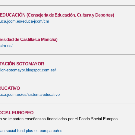
DUCACIÓN (Consejería de Educación, Cultura y Deportes)
duca.jccm.es/educa-jccm/cm
rsidad de Castilla-La Mancha)
clm.es/
NTACIÓN SOTOMAYOR
acion-sotomayor.blogspot.com.es/
DUCATIVO
duca.jccm.es/es/sistema-educativo
OCIAL EUROPEO
o se imparten enseñanzas financiadas por el Fondo Social Europeo.
ean-social-fund-plus.ec.europa.eu/es