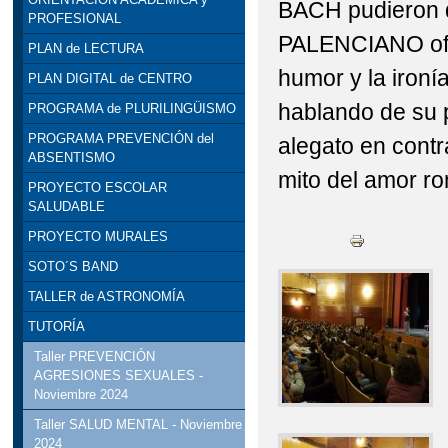
BACH pudieron 
PROFESIONAL
PALENCIANO ofrec
PLAN de LECTURA
humor y la ironí
PLAN DIGITAL de CENTRO
hablando de su p
PROGRAMA de PLURILINGÜISMO
PROGRAMA PREVENCIÓN del
alegato en contr
ABSENTISMO
mito del amor ro
PROYECTO ESCOLAR
SALUDABLE
PROYECTO MURALES
SOTO´S BAND
TALLER de ASTRONOMÍA
TUTORÍA
Taller PREVENCIÓN
AGRESIONES SEXUALES -
Noviembre 2024
Taller SALUD MENTAL - Noviembre
2024