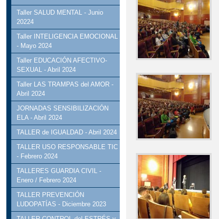
Taller SALUD MENTAL - Junio
20224
Taller INTELIGENCIA EMOCIONAL
- Mayo 2024
Taller EDUCACIÓN AFECTIVO-
SEXUAL - Abril 2024
Taller LAS TRAMPAS del AMOR -
Abril 2024
JORNADAS SENSIBILIZACIÓN
ELA - Abril 2024
TALLER de IGUALDAD - Abril 2024
TALLER USO RESPONSABLE TIC
- Febrero 2024
TALLERES GUARDIA CIVIL -
Enero / Febrero 2024
TALLER PREVENCIÓN
LUDOPATÍAS - Diciembre 2023
TALLER CONTROL del ESTRÉS y