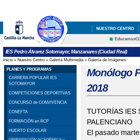
Pa
co
pri
NUESTRO CENTRO
EducamosC
INFÓRMATE
IES Pedro Álvarez Sotomayor, Manzanares (Ciudad Real)
Inicio
»
Nuestro Centro
»
Galería Multimedia
»
Galería de Imágenes
Se encuentra usted aquí
PLANES Y PROGRAMAS
Monólogo 
CARRERA POPULAR IES
SOTOMAYOR
2018
COMPETICIONES DEPORTIVAS
CONCURSO de CONVIVENCIA
TUTORÍAS IES
CONEFTA
PALENCIANO
FORMACIÓN en RCP
HUERTO ESCOLAR
El pasado martes
ORIENTACIÓN ACADÉMICA y