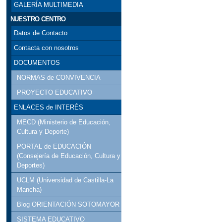
GALERÍA MULTIMEDIA
NUESTRO CENTRO
Datos de Contacto
Contacta con nosotros
DOCUMENTOS
NORMAS de CONVIVENCIA
PROYECTO EDUCATIVO
ENLACES de INTERÉS
MECD (Ministerio de Educación,
Cultura y Deporte)
PORTAL de EDUCACIÓN
(Consejería de Educación, Cultura y
Deportes)
UCLM (Universidad de Castilla-La
Mancha)
Blog ORIENTACIÓN SOTOMAYOR
SISTEMA EDUCATIVO