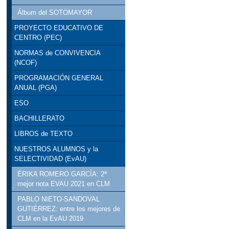
Álbum del SOTOMAYOR
PROYECTO EDUCATIVO DE
CENTRO (PEC)
NORMAS de CONVIVENCIA
(NCOF)
PROGRAMACIÓN GENERAL
ANUAL (PGA)
ESO
BACHILLERATO
LIBROS de TEXTO
NUESTROS ALUMNOS y la
SELECTIVIDAD (EvAU)
ÉRIKA ROMERO GARCÍA: 2ª
mejor nota EVAU 2021 en CLM
PABLO NIETO-SANDOVAL
GUTIÉRREZ: entre los mejores de
CLM en la EvAU 2019