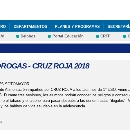
Pasar al
contenido
principal
TRO
DEPARTAMENTOS
PLANES Y PROGRAMAS
SECRETARÍ
LM
Delphos
Portal Educación
CRFP
C
 DROGAS - CRUZ ROJA 2018
IES SOTOMAYOR
r de Alimentación impartido por CRUZ ROJA a los alumnos de 1º ESO, viene ah
Durante tres sesiones, los alumnos podrán conocer los peligros y consecue
mo el tabaco y el alcohol para pasar después a las denominadas "ilegales". 
 y los hábitos de vida saludable en la adolescencia.