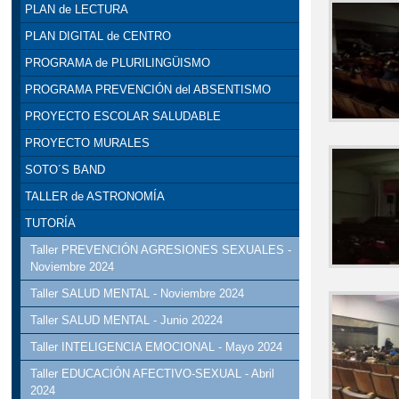
PLAN de LECTURA
PLAN DIGITAL de CENTRO
PROGRAMA de PLURILINGÜISMO
PROGRAMA PREVENCIÓN del ABSENTISMO
PROYECTO ESCOLAR SALUDABLE
PROYECTO MURALES
SOTO´S BAND
TALLER de ASTRONOMÍA
TUTORÍA
Taller PREVENCIÓN AGRESIONES SEXUALES -
Noviembre 2024
Taller SALUD MENTAL - Noviembre 2024
Taller SALUD MENTAL - Junio 20224
Taller INTELIGENCIA EMOCIONAL - Mayo 2024
Taller EDUCACIÓN AFECTIVO-SEXUAL - Abril
2024