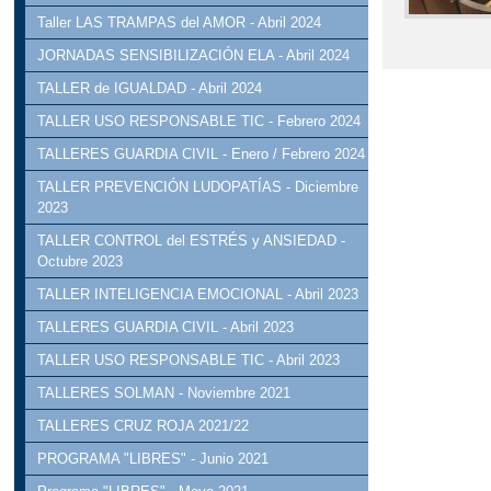
Taller LAS TRAMPAS del AMOR - Abril 2024
JORNADAS SENSIBILIZACIÓN ELA - Abril 2024
TALLER de IGUALDAD - Abril 2024
TALLER USO RESPONSABLE TIC - Febrero 2024
TALLERES GUARDIA CIVIL - Enero / Febrero 2024
TALLER PREVENCIÓN LUDOPATÍAS - Diciembre
2023
TALLER CONTROL del ESTRÉS y ANSIEDAD -
Octubre 2023
TALLER INTELIGENCIA EMOCIONAL - Abril 2023
TALLERES GUARDIA CIVIL - Abril 2023
TALLER USO RESPONSABLE TIC - Abril 2023
TALLERES SOLMAN - Noviembre 2021
TALLERES CRUZ ROJA 2021/22
PROGRAMA "LIBRES" - Junio 2021