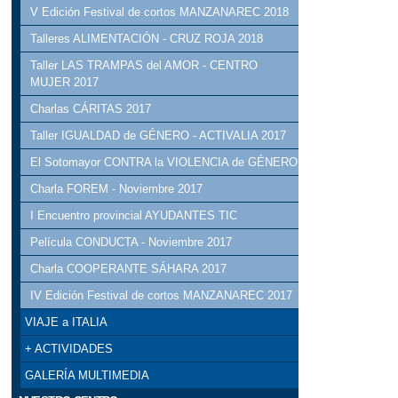
V Edición Festival de cortos MANZANAREC 2018
Talleres ALIMENTACIÓN - CRUZ ROJA 2018
Taller LAS TRAMPAS del AMOR - CENTRO
MUJER 2017
Charlas CÁRITAS 2017
Taller IGUALDAD de GÉNERO - ACTIVALIA 2017
El Sotomayor CONTRA la VIOLENCIA de GÉNERO
Charla FOREM - Noviembre 2017
I Encuentro provincial AYUDANTES TIC
Película CONDUCTA - Noviembre 2017
Charla COOPERANTE SÁHARA 2017
IV Edición Festival de cortos MANZANAREC 2017
VIAJE a ITALIA
+ ACTIVIDADES
GALERÍA MULTIMEDIA