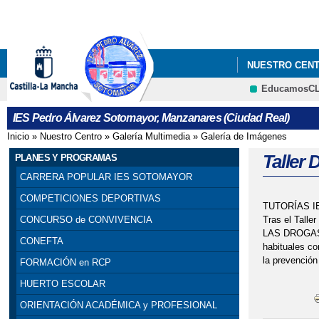
NUESTRO CEN
EducamosC
IES Pedro Álvarez Sotomayor, Manzanares (Ciudad Real)
Inicio
»
Nuestro Centro
»
Galería Multimedia
»
Galería de Imágenes
Se encuentra usted aquí
Taller
PLANES Y PROGRAMAS
CARRERA POPULAR IES SOTOMAYOR
COMPETICIONES DEPORTIVAS
TUTORÍAS 
Tras el Talle
CONCURSO de CONVIVENCIA
LAS DROGAS. 
CONEFTA
habituales co
la prevención
FORMACIÓN en RCP
HUERTO ESCOLAR
ORIENTACIÓN ACADÉMICA y PROFESIONAL