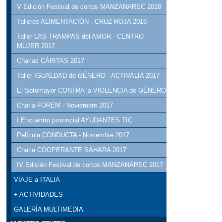
V Edición Festival de cortos MANZANAREC 2018
Talleres ALIMENTACIÓN - CRUZ ROJA 2018
Taller LAS TRAMPAS del AMOR - CENTRO
MUJER 2017
Charlas CÁRITAS 2017
Taller IGUALDAD de GÉNERO - ACTIVALIA 2017
El Sotomayor CONTRA la VIOLENCIA de GÉNERO
Charla FOREM - Noviembre 2017
I Encuentro provincial AYUDANTES TIC
Película CONDUCTA - Noviembre 2017
Charla COOPERANTE SÁHARA 2017
IV Edición Festival de cortos MANZANAREC 2017
VIAJE a ITALIA
+ ACTIVIDADES
GALERÍA MULTIMEDIA