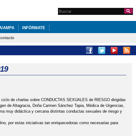
Search this site
Formulario de
búsqueda
A/AMPA
INFÓRMATE
ontacto
19
o un ciclo de charlas sobre CONDUCTAS SEXUALES de RIESGO dirigidas
irgen de Altagracia, Doña Carmen Sánchez Tapia, Médica de Urgencias,
rma muy didáctica y cercana distintas conductas sexuales de riesgo y
ino, por estas iniciativas tan enriquecedoras como necesarias para