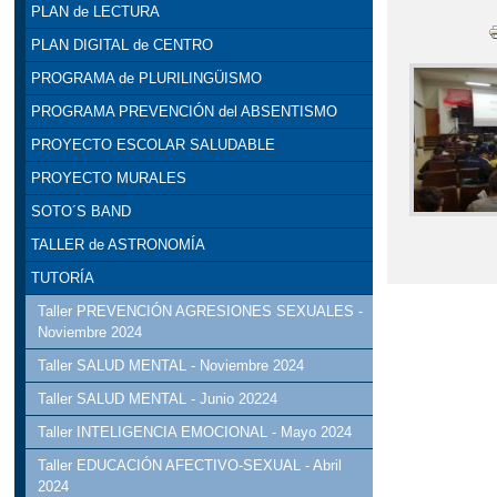
PLAN de LECTURA
PLAN DIGITAL de CENTRO
PROGRAMA de PLURILINGÜISMO
PROGRAMA PREVENCIÓN del ABSENTISMO
PROYECTO ESCOLAR SALUDABLE
PROYECTO MURALES
SOTO´S BAND
TALLER de ASTRONOMÍA
TUTORÍA
Taller PREVENCIÓN AGRESIONES SEXUALES -
Noviembre 2024
Taller SALUD MENTAL - Noviembre 2024
Taller SALUD MENTAL - Junio 20224
Taller INTELIGENCIA EMOCIONAL - Mayo 2024
Taller EDUCACIÓN AFECTIVO-SEXUAL - Abril
2024