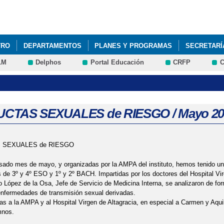
Pasar al
contenido
principal
TRO
DEPARTAMENTOS
PLANES Y PROGRAMAS
SECRETARÍ
LM
Delphos
Portal Educación
CRFP
C
CTAS SEXUALES de RIESGO / Mayo 20
 SEXUALES de RIESGO
asado mes de mayo, y organizadas por la AMPA del instituto, hemos tenid
 de 3º y 4º ESO y 1º y 2º BACH. Impartidas por los doctores del Hospital V
o López de la Osa, Jefe de Servicio de Medicina Interna, se analizaron de fo
enfermedades de transmisión sexual derivadas.
s a la AMPA y al Hospital Virgen de Altagracia, en especial a Carmen y Aquil
mnos.