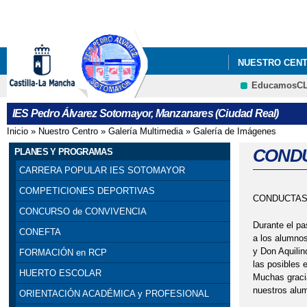
NUESTRO CEN
EducamosC
IES Pedro Álvarez Sotomayor, Manzanares (Ciudad Real)
Inicio
»
Nuestro Centro
»
Galería Multimedia
»
Galería de Imágenes
Se encuentra usted aquí
CONDU
PLANES Y PROGRAMAS
CARRERA POPULAR IES SOTOMAYOR
COMPETICIONES DEPORTIVAS
CONDUCTAS
CONCURSO de CONVIVENCIA
Durante el p
CONEFTA
a los alumnos
y Don Aquilin
FORMACIÓN en RCP
las posibles 
HUERTO ESCOLAR
Muchas gracia
nuestros alu
ORIENTACIÓN ACADÉMICA y PROFESIONAL