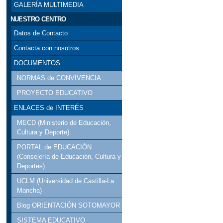
GALERÍA MULTIMEDIA
NUESTRO CENTRO
Datos de Contacto
Contacta con nosotros
DOCUMENTOS
NORMAS de CONVIVENCIA
PROYECTO EDUCATIVO
ENLACES de INTERÉS
MECD (Ministerio de Educación,
Cultura y Deporte)
PORTAL de EDUCACIÓN
(Consejería de Educación, Cultura y
Deportes)
UCLM (Universidad de Castilla-La
Mancha)
Blog ORIENTACIÓN SOTOMAYOR
SISTEMA EDUCATIVO