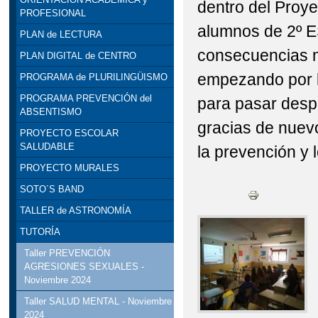
dentro del Pr
PROFESIONAL
alumnos de 2º E
PLAN de LECTURA
consecuencias n
PLAN DIGITAL de CENTRO
empezando por l
PROGRAMA de PLURILINGÜISMO
PROGRAMA PREVENCIÓN del
para pasar desp
ABSENTISMO
gracias de nuevo
PROYECTO ESCOLAR
SALUDABLE
la prevención y 
PROYECTO MURALES
SOTO´S BAND
TALLER de ASTRONOMÍA
TUTORÍA
Taller PREVENCIÓN
AGRESIONES SEXUALES -
Noviembre 2024
Taller SALUD MENTAL - Noviembre
2024