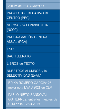
Álbum del SOTOMAYOR
PROYECTO EDUCATIVO DE
CENTRO (PEC)
NORMAS de CONVIVENCIA
(NCOF)
PROGRAMACIÓN GENERAL
ANUAL (PGA)
ESO
BACHILLERATO
LIBROS de TEXTO
NUESTROS ALUMNOS y la
SELECTIVIDAD (EvAU)
ÉRIKA ROMERO GARCÍA: 2ª
mejor nota EVAU 2021 en CLM
PABLO NIETO-SANDOVAL
GUTIÉRREZ: entre los mejores de
CLM en la EvAU 2019