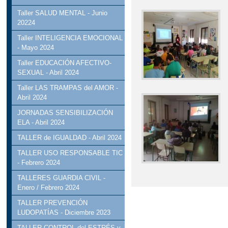
Taller SALUD MENTAL - Junio
20224
Taller INTELIGENCIA EMOCIONAL
- Mayo 2024
Taller EDUCACIÓN AFECTIVO-
SEXUAL - Abril 2024
Taller LAS TRAMPAS del AMOR -
Abril 2024
JORNADAS SENSIBILIZACIÓN
ELA - Abril 2024
TALLER de IGUALDAD - Abril 2024
TALLER USO RESPONSABLE TIC
- Febrero 2024
TALLERES GUARDIA CIVIL -
Enero / Febrero 2024
TALLER PREVENCIÓN
LUDOPATÍAS - Diciembre 2023
TALLER CONTROL del ESTRÉS y