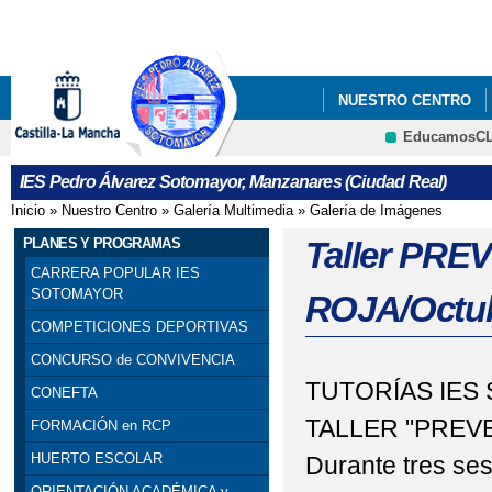
Pa
co
pri
NUESTRO CENTRO
EducamosC
INFÓRMATE
IES Pedro Álvarez Sotomayor, Manzanares (Ciudad Real)
Inicio
»
Nuestro Centro
»
Galería Multimedia
»
Galería de Imágenes
Se encuentra usted aquí
PLANES Y PROGRAMAS
Taller PR
CARRERA POPULAR IES
SOTOMAYOR
ROJA/Octub
COMPETICIONES DEPORTIVAS
CONCURSO de CONVIVENCIA
TUTORÍAS IES
CONEFTA
TALLER "PREV
FORMACIÓN en RCP
HUERTO ESCOLAR
Durante tres se
ORIENTACIÓN ACADÉMICA y