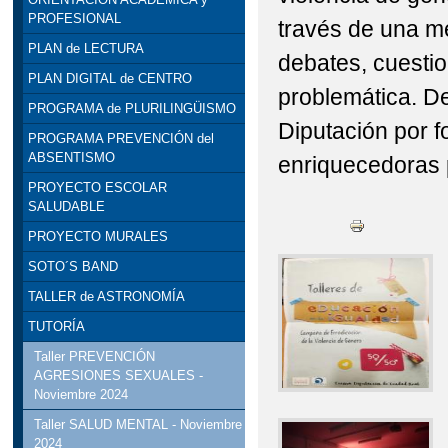
PROFESIONAL
través de una m
PLAN de LECTURA
debates, cuestio
PLAN DIGITAL de CENTRO
problemática. De
PROGRAMA de PLURILINGÜISMO
Diputación por f
PROGRAMA PREVENCIÓN del
ABSENTISMO
enriquecedoras 
PROYECTO ESCOLAR
SALUDABLE
PROYECTO MURALES
SOTO´S BAND
TALLER de ASTRONOMÍA
TUTORÍA
Taller PREVENCIÓN
AGRESIONES SEXUALES -
Noviembre 2024
Taller SALUD MENTAL - Noviembre
2024