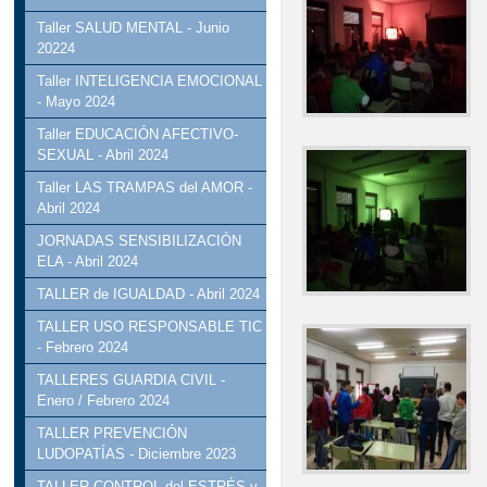
Taller SALUD MENTAL - Junio
20224
Taller INTELIGENCIA EMOCIONAL
- Mayo 2024
Taller EDUCACIÓN AFECTIVO-
SEXUAL - Abril 2024
Taller LAS TRAMPAS del AMOR -
Abril 2024
JORNADAS SENSIBILIZACIÓN
ELA - Abril 2024
TALLER de IGUALDAD - Abril 2024
TALLER USO RESPONSABLE TIC
- Febrero 2024
TALLERES GUARDIA CIVIL -
Enero / Febrero 2024
TALLER PREVENCIÓN
LUDOPATÍAS - Diciembre 2023
TALLER CONTROL del ESTRÉS y