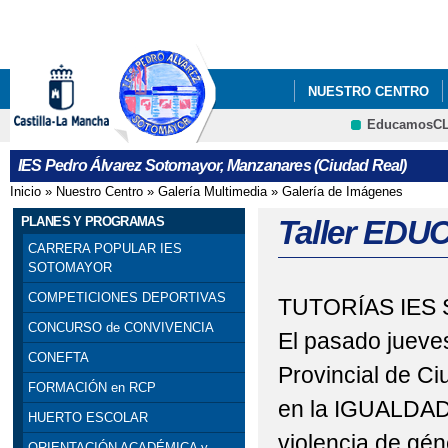
Pa
co
pri
NUESTRO CENTRO
EducamosC
INFÓRMATE
IES Pedro Álvarez Sotomayor, Manzanares (Ciudad Real)
Inicio
»
Nuestro Centro
»
Galería Multimedia
»
Galería de Imágenes
Se encuentra usted aquí
PLANES Y PROGRAMAS
Taller EDU
CARRERA POPULAR IES
SOTOMAYOR
COMPETICIONES DEPORTIVAS
TUTORÍAS IES
CONCURSO de CONVIVENCIA
El pasado jueves
CONEFTA
Provincial de C
FORMACIÓN en RCP
en la IGUALDAD 
HUERTO ESCOLAR
violencia de gé
ORIENTACIÓN ACADÉMICA y