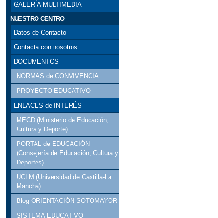
GALERÍA MULTIMEDIA
NUESTRO CENTRO
Datos de Contacto
Contacta con nosotros
DOCUMENTOS
NORMAS de CONVIVENCIA
PROYECTO EDUCATIVO
ENLACES de INTERÉS
MECD (Ministerio de Educación,
Cultura y Deporte)
PORTAL de EDUCACIÓN
(Consejería de Educación, Cultura y
Deportes)
UCLM (Universidad de Castilla-La
Mancha)
Blog ORIENTACIÓN SOTOMAYOR
SISTEMA EDUCATIVO