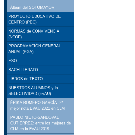
Álbum del SOTOMAYOR
PROYECTO EDUCATIVO DE
CENTRO (PEC)
NORMAS de CONVIVENCIA
(NCOF)
PROGRAMACIÓN GENERAL
ANUAL (PGA)
ESO
BACHILLERATO
LIBROS de TEXTO
NUESTROS ALUMNOS y la
SELECTIVIDAD (EvAU)
ÉRIKA ROMERO GARCÍA: 2ª
mejor nota EVAU 2021 en CLM
PABLO NIETO-SANDOVAL
GUTIÉRREZ: entre los mejores de
CLM en la EvAU 2019