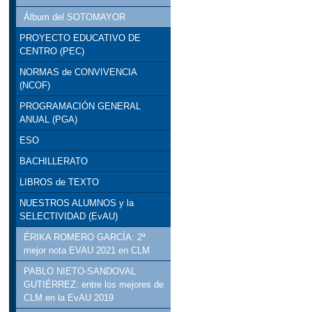
Álbum del SOTOMAYOR
PROYECTO EDUCATIVO DE
CENTRO (PEC)
NORMAS de CONVIVENCIA
(NCOF)
PROGRAMACIÓN GENERAL
ANUAL (PGA)
ESO
BACHILLERATO
LIBROS de TEXTO
NUESTROS ALUMNOS y la
SELECTIVIDAD (EvAU)
ÉRIKA ROMERO GARCÍA: 2ª
mejor nota EVAU 2021 en CLM
PABLO NIETO-SANDOVAL
GUTIÉRREZ: entre los mejores de
CLM en la EvAU 2019