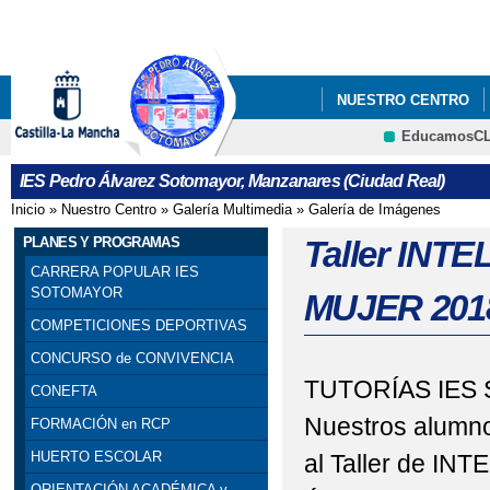
Pa
co
pri
NUESTRO CENTRO
EducamosC
INFÓRMATE
IES Pedro Álvarez Sotomayor, Manzanares (Ciudad Real)
Inicio
»
Nuestro Centro
»
Galería Multimedia
»
Galería de Imágenes
Se encuentra usted aquí
PLANES Y PROGRAMAS
Taller IN
CARRERA POPULAR IES
SOTOMAYOR
MUJER 201
COMPETICIONES DEPORTIVAS
CONCURSO de CONVIVENCIA
TUTORÍAS IES
CONEFTA
Nuestros alumno
FORMACIÓN en RCP
HUERTO ESCOLAR
al Taller de I
ORIENTACIÓN ACADÉMICA y