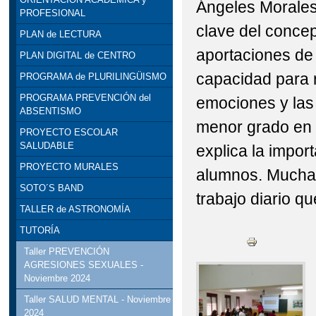
Ángeles Morales,
PROFESIONAL
clave del concept
PLAN de LECTURA
aportaciones de 
PLAN DIGITAL de CENTRO
capacidad para 
PROGRAMA de PLURILINGÜISMO
PROGRAMA PREVENCIÓN del
emociones y las 
ABSENTISMO
menor grado en 
PROYECTO ESCOLAR
SALUDABLE
explica la impor
PROYECTO MURALES
alumnos. Muchas 
SOTO´S BAND
trabajo diario qu
TALLER de ASTRONOMÍA
TUTORÍA
Taller PREVENCIÓN
AGRESIONES SEXUALES -
Noviembre 2024
Taller SALUD MENTAL - Noviembre
2024