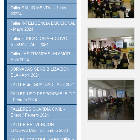
Taller SALUD MENTAL - Junio
20224
Taller INTELIGENCIA EMOCIONAL
- Mayo 2024
Taller EDUCACIÓN AFECTIVO-
SEXUAL - Abril 2024
Taller LAS TRAMPAS del AMOR -
Abril 2024
JORNADAS SENSIBILIZACIÓN
ELA - Abril 2024
TALLER de IGUALDAD - Abril 2024
TALLER USO RESPONSABLE TIC
- Febrero 2024
TALLERES GUARDIA CIVIL -
Enero / Febrero 2024
TALLER PREVENCIÓN
LUDOPATÍAS - Diciembre 2023
TALLER CONTROL del ESTRÉS y