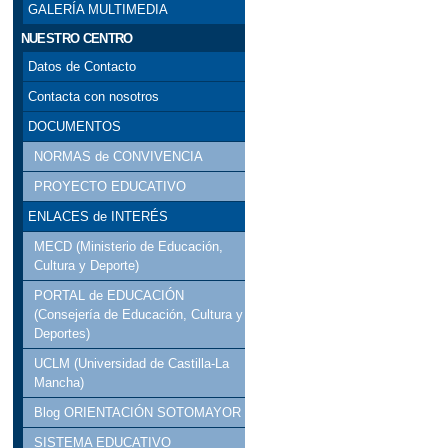
GALERÍA MULTIMEDIA
NUESTRO CENTRO
Datos de Contacto
Contacta con nosotros
DOCUMENTOS
NORMAS de CONVIVENCIA
PROYECTO EDUCATIVO
ENLACES de INTERÉS
MECD (Ministerio de Educación,
Cultura y Deporte)
PORTAL de EDUCACIÓN
(Consejería de Educación, Cultura y
Deportes)
UCLM (Universidad de Castilla-La
Mancha)
Blog ORIENTACIÓN SOTOMAYOR
SISTEMA EDUCATIVO